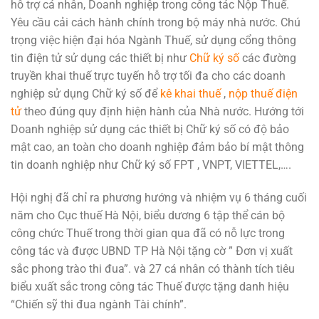
hỗ trợ cá nhân, Doanh nghiệp trong công tác Nộp Thuế.
Yêu cầu cải cách hành chính trong bộ máy nhà nước. Chú
trọng việc hiện đại hóa Ngành Thuế, sử dụng cổng thông
tin điện tử sử dụng các thiết bị như
Chữ ký số
các đường
truyền khai thuế trực tuyến hỗ trợ tối đa cho các doanh
nghiệp sử dụng Chữ ký số để
kê khai thuế
,
nộp thuế điện
tử
theo đúng quy định hiện hành của Nhà nước. Hướng tới
Doanh nghiệp sử dụng các thiết bị Chữ ký số có độ bảo
mật cao, an toàn cho doanh nghiệp đảm bảo bí mật thông
tin doanh nghiệp như Chữ ký số FPT , VNPT, VIETTEL,….
Hội nghị đã chỉ ra phương hướng và nhiệm vụ 6 tháng cuối
năm cho Cục thuế Hà Nội, biểu dương 6 tập thể cán bộ
công chức Thuế trong thời gian qua đã có nỗ lực trong
công tác và được UBND TP Hà Nội tặng cờ ” Đơn vị xuất
sắc phong trào thi đua”. và 27 cá nhân có thành tích tiêu
biểu xuất sắc trong công tác Thuế được tặng danh hiệu
“Chiến sỹ thi đua ngành Tài chính”.