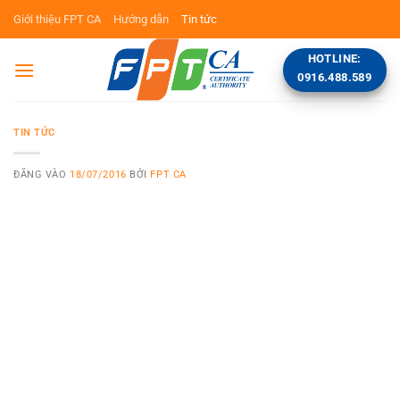
Bỏ
Giới thiệu FPT CA
Hướng dẫn
Tin tức
qua
nội
HOTLINE:
dung
0916.488.589
TIN TỨC
ĐĂNG VÀO
18/07/2016
BỞI
FPT CA