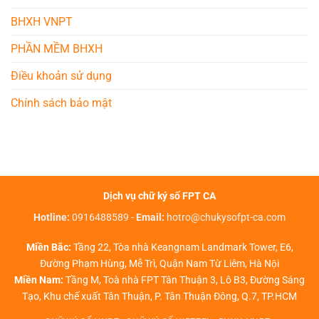
BHXH VNPT
PHẦN MỀM BHXH
Điều khoản sử dụng
Chính sách bảo mật
Dịch vụ chữ ký số FPT CA
Hotline:
0916488589
-
Email:
hotro@chukysofpt-ca.com
Miền Bắc:
Tầng 22, Tòa nhà Keangnam Landmark Tower, E6,
Đường Phạm Hùng, Mễ Trì, Quận Nam Từ Liêm, Hà Nội
Miền Nam:
Tầng M, Toà nhà FPT Tân Thuận 3, Lô B3, Đường Sáng
Tạo, Khu chế xuất Tân Thuận, P. Tân Thuận Đông, Q.7, TP.HCM