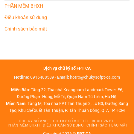
PHẦN MỀM BHXH
Điều khoản sử dụng
Chính sách bảo mật
Dịch vụ chữ ký số FPT CA
Hotline:
0916488589
-
Email:
hotro@chukysofpt-ca.com
Miền Bắc:
Tầng 22, Tòa nhà Keangnam Landmark Tower, E6,
Đường Phạm Hùng, Mễ Trì, Quận Nam Từ Liêm, Hà Nội
Miền Nam:
Tầng M, Toà nhà FPT Tân Thuận 3, Lô B3, Đường Sáng
Tạo, Khu chế xuất Tân Thuận, P. Tân Thuận Đông, Q.7, TP.HCM
CHỮ KÝ SỐ VNPT
CHỮ KÝ SỐ VIETTEL
BHXH VNPT
PHẦN MỀM BHXH
ĐIỀU KHOẢN SỬ DỤNG
CHÍNH SÁCH BẢO MẬT
Copyright 2026 ©
FPT CA