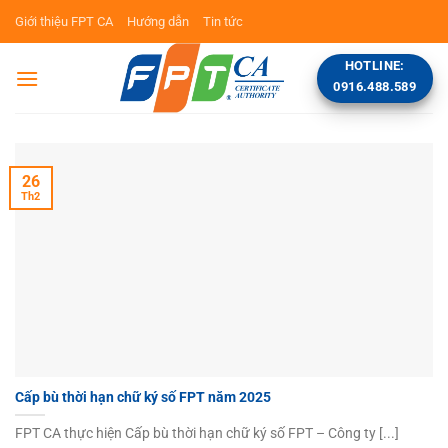
Bỏ
Giới thiệu FPT CA
Hướng dẫn
Tin tức
qua
nội
HOTLINE:
dung
0916.488.589
26
Th2
Cấp bù thời hạn chữ ký số FPT năm 2025
FPT CA thực hiện Cấp bù thời hạn chữ ký số FPT – Công ty [...]