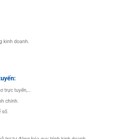
g kinh doanh.
tuyến:
sơ trực tuyến,…
nh chính.
 số.
ỗ trợ tự động hóa quy trình kinh doanh.