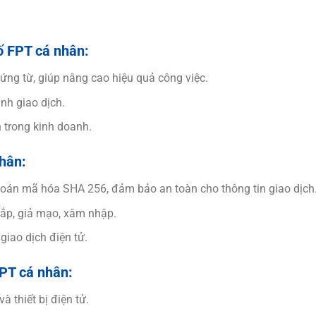
ố FPT cá nhân:
ứng từ, giúp nâng cao hiệu quả công việc.
ành giao dịch.
h trong kinh doanh.
nhân:
 toán mã hóa SHA 256, đảm bảo an toàn cho thông tin giao dịch
cắp, giả mạo, xâm nhập.
giao dịch điện tử.
FPT cá nhân:
à thiết bị điện tử.