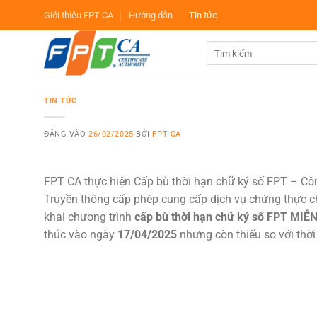
Bỏ
Giới thiệu FPT CA
Hướng dẫn
Tin tức
qua
nội
dung
TIN TỨC
ĐĂNG VÀO
26/02/2025
BỞI
FPT CA
FPT CA thực hiện Cấp bù thời hạn chữ ký số FPT – Cô
Truyền thông cấp phép cung cấp dịch vụ chứng thực ch
khai chương trình
cấp bù thời hạn chữ ký số FPT MIỄ
thúc vào ngày
17/04/2025
nhưng còn thiếu so với thời