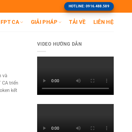
HOTLINE: 0916.488.589
FPT CA
GIẢI PHÁP
TẢI VỀ
LIÊN HỆ
VIDEO HƯỚNG DẪN
n và
 CA triển
oken kết