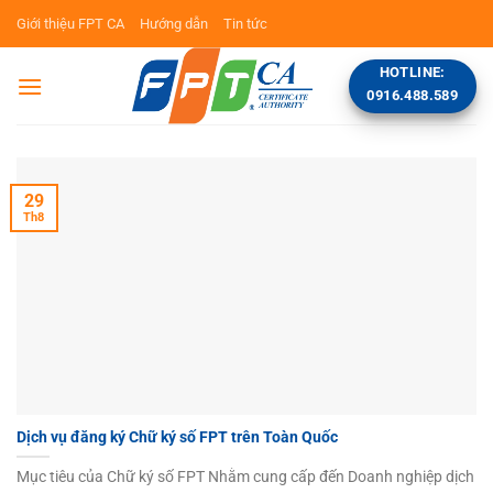
Bỏ
Giới thiệu FPT CA
Hướng dẫn
Tin tức
qua
nội
HOTLINE:
dung
0916.488.589
29
Th8
Dịch vụ đăng ký Chữ ký số FPT trên Toàn Quốc
Mục tiêu của Chữ ký số FPT Nhằm cung cấp đến Doanh nghiệp dịch