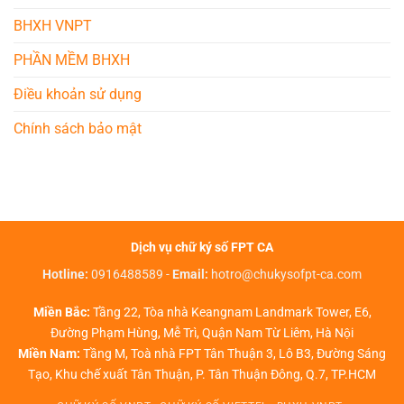
BHXH VNPT
PHẦN MỀM BHXH
Điều khoản sử dụng
Chính sách bảo mật
Dịch vụ chữ ký số FPT CA
Hotline:
0916488589
-
Email:
hotro@chukysofpt-ca.com
Miền Bắc:
Tầng 22, Tòa nhà Keangnam Landmark Tower, E6,
Đường Phạm Hùng, Mễ Trì, Quận Nam Từ Liêm, Hà Nội
Miền Nam:
Tầng M, Toà nhà FPT Tân Thuận 3, Lô B3, Đường Sáng
Tạo, Khu chế xuất Tân Thuận, P. Tân Thuận Đông, Q.7, TP.HCM