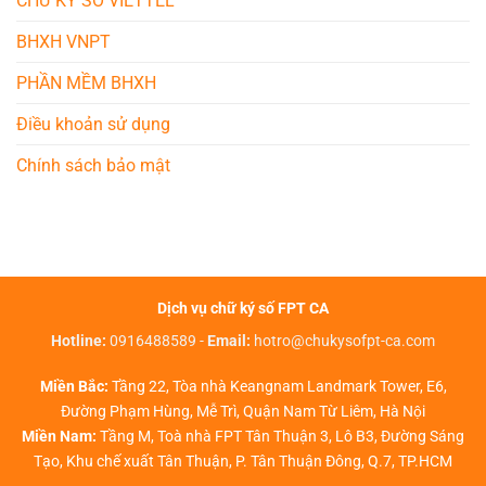
CHỮ KÝ SỐ VIETTEL
BHXH VNPT
PHẦN MỀM BHXH
Điều khoản sử dụng
Chính sách bảo mật
Dịch vụ chữ ký số FPT CA
Hotline:
0916488589
-
Email:
hotro@chukysofpt-ca.com
Miền Bắc:
Tầng 22, Tòa nhà Keangnam Landmark Tower, E6,
Đường Phạm Hùng, Mễ Trì, Quận Nam Từ Liêm, Hà Nội
Miền Nam:
Tầng M, Toà nhà FPT Tân Thuận 3, Lô B3, Đường Sáng
Tạo, Khu chế xuất Tân Thuận, P. Tân Thuận Đông, Q.7, TP.HCM