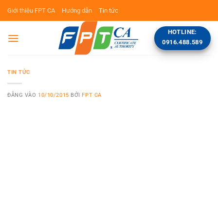
Bỏ
Giới thiệu FPT CA
Hướng dẫn
Tin tức
qua
nội
HOTLINE:
dung
0916.488.589
TIN TỨC
ĐĂNG VÀO
10/10/2015
BỞI
FPT CA