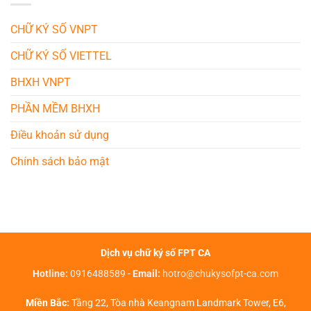
CHỮ KÝ SỐ VNPT
CHỮ KÝ SỐ VIETTEL
BHXH VNPT
PHẦN MỀM BHXH
Điều khoản sử dụng
Chính sách bảo mật
Dịch vụ chữ ký số FPT CA
Hotline:
0916488589
-
Email:
hotro@chukysofpt-ca.com
Miền Bắc:
Tầng 22, Tòa nhà Keangnam Landmark Tower, E6,