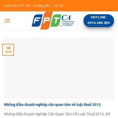
Bỏ
Giới thiệu FPT CA
Hướng dẫn
Tin tức
qua
nội
HOTLINE:
dung
0916.488.589
10
Th10
Những điều doanh nghiệp cần quan tâm về luật thuế 2015
Những Điều Doanh Nghiệp Cần Quan Tâm Về Luật Thuế 2015. Kể