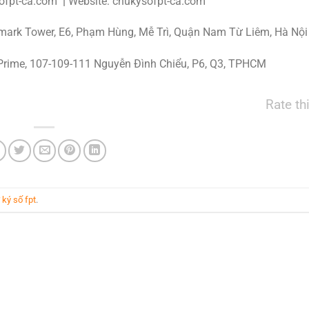
ofpt-ca.com
|
Website: chukysofpt-ca.com
rk Tower, E6, Phạm Hùng, Mễ Trì, Quận Nam Từ Liêm, Hà Nội 
Prime, 107-109-111 Nguyễn Đình Chiểu, P6, Q3, TPHCM
Rate th
 ký số fpt
.