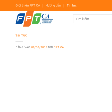
Bỏ
Giới thiệu FPT CA
Hướng dẫn
Tin tức
qua
nội
dung
TIN TỨC
ĐĂNG VÀO
09/10/2015
BỞI
FPT CA