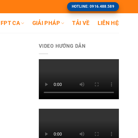
HOTLINE: 0916.488.589
FPT CA
GIẢI PHÁP
TẢI VỀ
LIÊN HỆ
VIDEO HƯỚNG DẪN