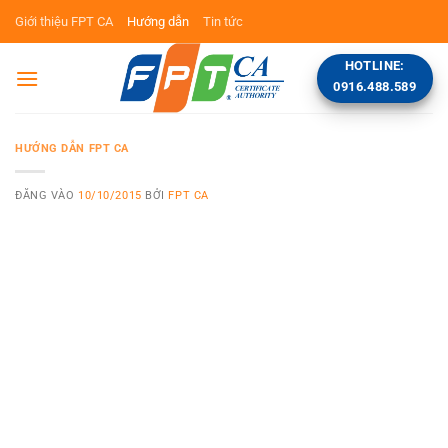
Bỏ
Giới thiệu FPT CA
Hướng dẫn
Tin tức
qua
nội
HOTLINE:
dung
0916.488.589
HƯỚNG DẪN FPT CA
ĐĂNG VÀO
10/10/2015
BỞI
FPT CA