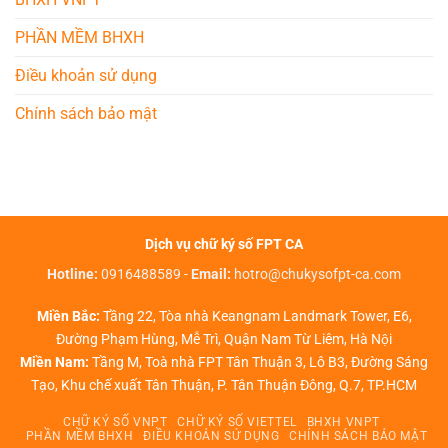
PHẦN MỀM BHXH
Điều khoản sử dụng
Chính sách bảo mật
Dịch vụ chữ ký số FPT CA
Hotline:
0916488589
-
Email:
hotro@chukysofpt-ca.com
Miền Bắc:
Tầng 22, Tòa nhà Keangnam Landmark Tower, E6,
Đường Phạm Hùng, Mễ Trì, Quận Nam Từ Liêm, Hà Nội
Miền Nam:
Tầng M, Toà nhà FPT Tân Thuận 3, Lô B3, Đường Sáng
Tạo, Khu chế xuất Tân Thuận, P. Tân Thuận Đông, Q.7, TP.HCM
CHỮ KÝ SỐ VNPT
CHỮ KÝ SỐ VIETTEL
BHXH VNPT
PHẦN MỀM BHXH
ĐIỀU KHOẢN SỬ DỤNG
CHÍNH SÁCH BẢO MẬT