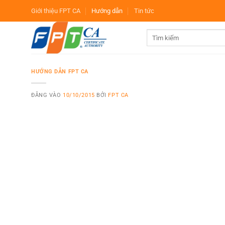
Bỏ
Giới thiệu FPT CA
Hướng dẫn
Tin tức
qua
nội
dung
HƯỚNG DẪN FPT CA
ĐĂNG VÀO
10/10/2015
BỞI
FPT CA