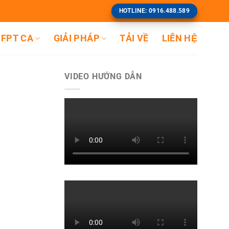
HOTLINE: 0916.488.589
FPT CA
GIẢI PHÁP
TẢI VỀ
LIÊN HỆ
VIDEO HƯỚNG DẪN