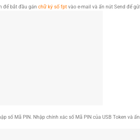
gn để bắt đầu gán
chữ ký số fpt
vào e-mail và ấn nút Send để gửi
 nhập số Mã PIN. Nhập chính xác số Mã PIN của USB Token và ấ